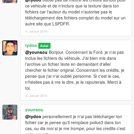
--------------------------------------------------------------------------------
ce vehicule et de n'inclure que la texture dans ton
----------------------
fichiers car l'auteur du model n'autorise pas le
CREDIT :
téléchargement des fichiers complet du model sur un
autre site que LSPDFR.
Model : Desmond98
Texture Croix-Rouge Française : Tydoo
4. Januar 2016
Texture Balisage Rouge-Jaune NIKKALITE avec Microprisme
intégré : Tydoo
tydoo
Autor
Texture Microprisme uniquement : Tydoo
@younsou
Bonjour. Concernant la Ford, je n'ai pas
inclus les fichiers du véhicule. J'ai bien mis dans
Sorry if I forget someone, Thanks every one !!!
l’archive un fichier texte en demandant d'aller
chercher le fichier original. Concernant les crédits, je
pense que j'ai n'ai oublié personne. Si c'est le cas,
n'hésites pas à me le dire, je le rajouterais. Merci à
toi.
4. Januar 2016
younsou
@tydoo
personellement je n'ai pas télécharger ton
fichier car je pense qu'il remplace police3 dans ton
cas, ou dis moi si je me trompe, pour les credits c'est