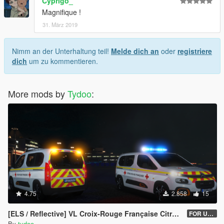
Cyprigo_
Magnifique !
31. März 2019
Nimm an der Unterhaltung teil!
Melde dich an
oder
registriere
dich
um zu kommentieren.
More mods by
Tydoo
:
4.75
2.858
15
[ELS / Reflective] VL Croix-Rouge Française Citroën Berlingo 2018 (UNLOCKED)
FOR USERS V2.1
By
tydoo