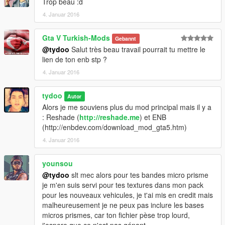
Trop beau :d
4. Januar 2016
Gta V Turkish-Mods
Gebannt
@tydoo
Salut très beau travail pourrait tu mettre le
lien de ton enb stp ?
4. Januar 2016
tydoo
Autor
Alors je me souviens plus du mod principal mais il y a
: Reshade (
http://reshade.me
) et ENB
(http://enbdev.com/download_mod_gta5.htm)
4. Januar 2016
younsou
@tydoo
slt mec alors pour tes bandes micro prisme
je m'en suis servi pour tes textures dans mon pack
pour les nouveaux vehicules, je t'ai mis en credit mais
malheureusement je ne peux pas inclure les bases
micros prismes, car ton fichier pèse trop lourd,