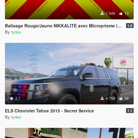
1.349
13
Balisage Rouge/Jaune NIKKALITE avec Microprisme intégré
1.0
By
tydoo
3.7
4.754
38
ELS Chevrolet Tahoe 2015 - Secret Service
1.1
By
tydoo