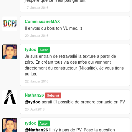
j'espere que ce n'est pas génant.
17. Januar 2016
CommissaireMAX
Il envois du bois ton VL mec. ;)
20. Januar 2016
tydoo
Autor
Je suis entrain de retravaillé la texture a partir de
zéro. En créant tous via des infos qui viennent
directement du constructeur (Nikkalite). Je vous tiens
au jus.
22. Januar 2016
Nathan26
Gebannt
@tydoo
serait t'il possible de prendre contacte en PV
20. April 2018
tydoo
Autor
@Nathan26
Il n'y à pas de PV. Pose ta question