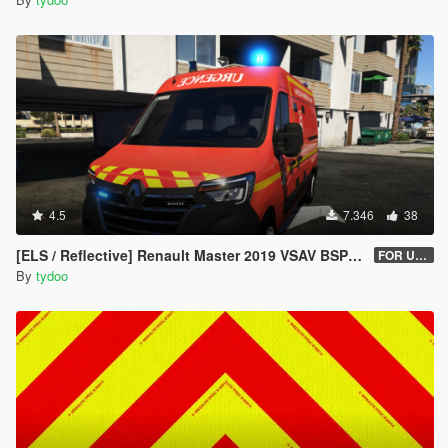
4.5
7.346
38
[ELS / Reflective] Renault Master 2019 VSAV BSPP [ADD-ON / REPLACE] [UNLOCKED]
FOR USERS 1.1
By
tydoo