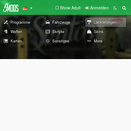
Show Adult
Anmelden
Programme
Fahrzeuge
Lackierungen
Waffen
Skripte
Skins
Karten
Sonstiges
More