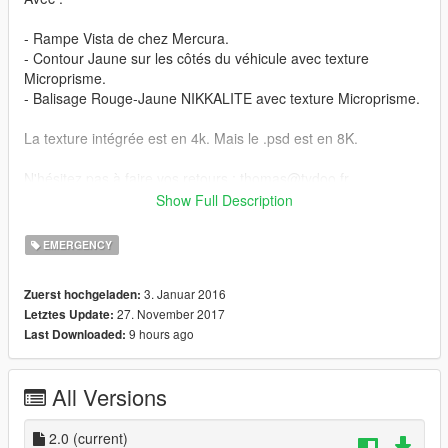
- Rampe Vista de chez Mercura.
- Contour Jaune sur les côtés du véhicule avec texture
Microprisme.
- Balisage Rouge-Jaune NIKKALITE avec texture Microprisme.
La texture intégrée est en 4k. Mais le .psd est en 8K.
N'hésitez pas à faire vos retours : thomas@tydoo.fr
Show Full Description
|| POUR LES DEVS ||
EMERGENCY
Les textures présentes sur le véhicule sont :
3. Januar 2016
Zuerst hochgeladen:
- Texture Balisage Rouge-Jaune NIKKALITE avec Microprisme
27. November 2017
Letztes Update:
intégré
9 hours ago
Last Downloaded:
- Microprisme uniquement
Vous pouvez les télécharger ici : https://fr.gta5-
All Versions
mods.com/misc/balisage-rouge-jaune-nikkalite-avec-
microprisme-integre
2.0
(current)