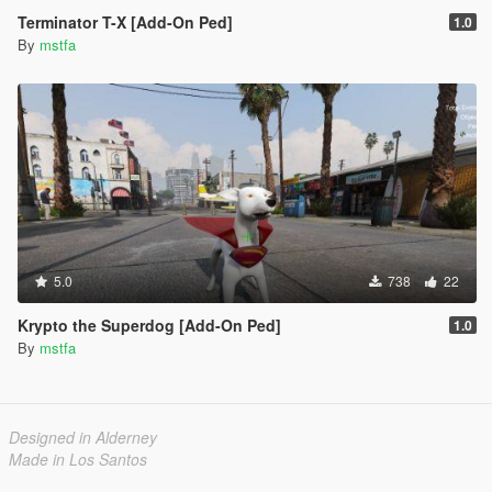
Terminator T-X [Add-On Ped]
1.0
By
mstfa
5.0
738
22
Krypto the Superdog [Add-On Ped]
1.0
By
mstfa
Designed in Alderney
Made in Los Santos