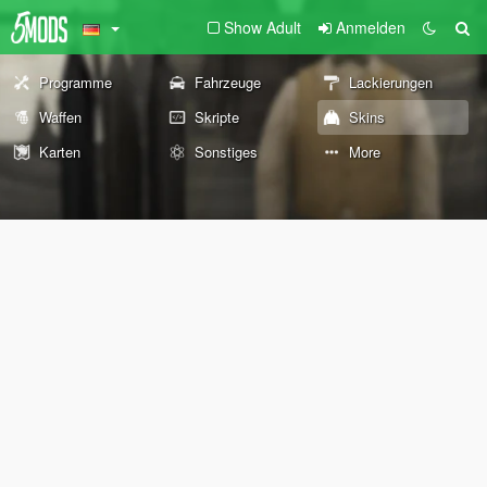
Show Adult
Anmelden
Programme
Fahrzeuge
Lackierungen
Waffen
Skripte
Skins
Karten
Sonstiges
More