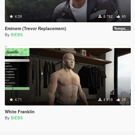
4.39
8.782
65
Eminem (Trevor Replacement)
Temporarily Discontinued
By
BIEBS
4.71
4.419
28
White Franklin
By
BIEBS