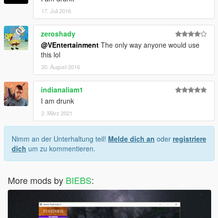
17. Juli 2016
zeroshady
@VEntertainment
The only way anyone would use
this lol
20. August 2016
indianaliam1
I am drunk
2. März 2021
Nimm an der Unterhaltung teil!
Melde dich an
oder
registriere
dich
um zu kommentieren.
More mods by
BIEBS
: