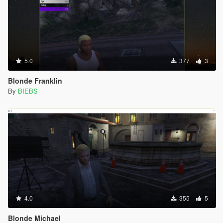
5.0
377
3
Blonde Franklin
By
BIEBS
4.0
355
5
Blonde Michael