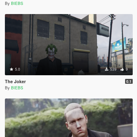
By
BIEBS
5.0
539
9
The Joker
0.1
By
BIEBS