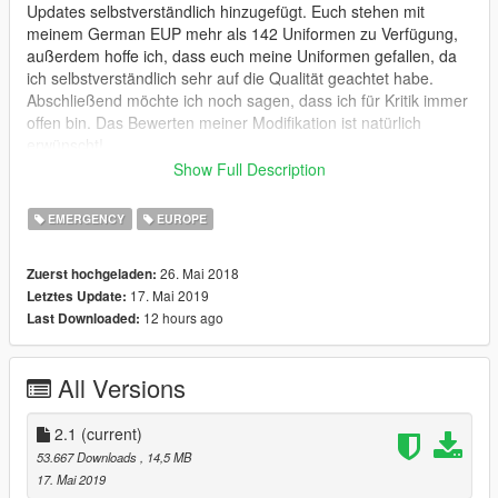
Updates selbstverständlich hinzugefügt. Euch stehen mit
meinem German EUP mehr als 142 Uniformen zu Verfügung,
außerdem hoffe ich, dass euch meine Uniformen gefallen, da
ich selbstverständlich sehr auf die Qualität geachtet habe.
Abschließend möchte ich noch sagen, dass ich für Kritik immer
offen bin. Das Bewerten meiner Modifikation ist natürlich
erwünscht!
Show Full Description
Voraussetzungen / Requirements
Installiere dir zuerst folgende Plugins bevor du German EUP
EMERGENCY
EUROPE
installierst. / First of all you install the following plugins before
you install German EUP.
26. Mai 2018
Zuerst hochgeladen:
17. Mai 2019
Letztes Update:
OpenIV
12 hours ago
Last Downloaded:
EUP Law & Order
EUP Serve & Rescue
EUP Menu
All Versions
Installation
Den Inhalt der folgenden Ordner verschiebt oder kopiert ihr
2.1
(current)
bitte in die folgenden Verzeichnisse. Falls ihr noch
53.667 Downloads
, 14,5 MB
irgendwelche Fragen habt, könnt ihr mir diese gerne auf
17. Mai 2019