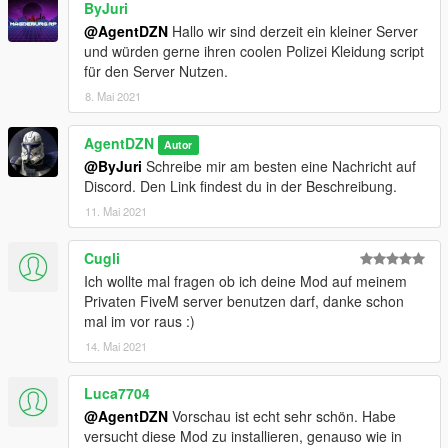
ByJuri
- Rheinland-Pfälzische Polizeiuniformen hinzugefügt
@AgentDZN
Hallo wir sind derzeit ein kleiner Server
- Nordrhein-Westfälische Polizeiuniformen hinzugefügt
und würden gerne ihren coolen Polizei Kleidung script
- Zoll Uniformen hinzugefügt
für den Server Nutzen.
- Bundespolizei Uniformen hinzugefügt
8. Mai 2021
Änderungsprotokoll / Changelog (Version 2.0)
- Niedersächsische Polizeiuniformen hinzugefügt
AgentDZN
Autor
- Bremer Polizeiuniformen hinzugefügt
@ByJuri
Schreibe mir am besten eine Nachricht auf
- Hamburger Polizeiuniformen hinzugefügt
Discord. Den Link findest du in der Beschreibung.
- Schleswig-Holsteiner Polizeiuniformen hinzugefügt
11. Mai 2021
- Mecklenburg-Vorpommerner Polizeiuniformen hinzugefügt
- Brandenburger Polizeiuniformen hinzugefügt
- Berliner Polizeiuniformen hinzugefügt
Cugli
- Sächsiche Polizeiuniformen hinzugefügt
Ich wollte mal fragen ob ich deine Mod auf meinem
- Sachsen-Anhalter Polizeiuniformen hinzugefügt
Privaten FiveM server benutzen darf, danke schon
- Bayrische Polizeiuniformen hinzugefügt
mal im vor raus :)
- Schirmmützen hinzugefügt
14. Mai 2021
- Warnweste überarbeitet
- Rollkragenpullover für den Zoll hinzugefügt
Luca7704
- Bauschutz-Helme für den Zoll hinzugefügt
- Uniformen der WSP für die jeweiligen Bundesländer
@AgentDZN
Vorschau ist echt sehr schön. Habe
hinzugefügt
versucht diese Mod zu installieren, genauso wie in