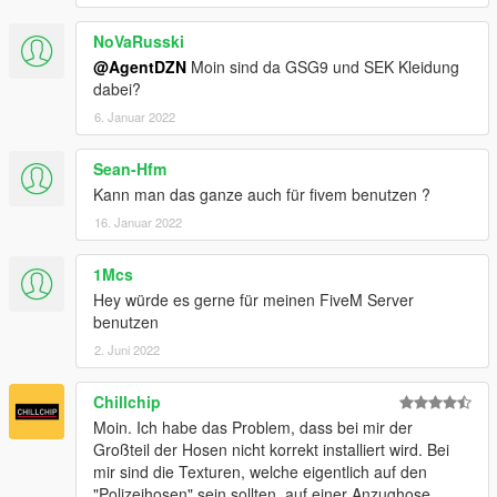
dann erneut hochladet.
NoVaRusski
(2) Es ist generell untersagt diese Datei auf anderen
Webseiten erneut hochzuladen.
@AgentDZN
Moin sind da GSG9 und SEK Kleidung
(3) Falls ihr das German EUP für FiveM oder der gleichen
dabei?
nutzten wollt benötigt ihr eine Zustimmung von AgentDZN.
6. Januar 2022
Terms of use
Sean-Hfm
(1) It's forbidden to modify and then re-release them without
Kann man das ganze auch für fivem benutzen ?
my permission.
(2) It is forbidden to upload this file again on other websites.
16. Januar 2022
(3) If you want to use the German EUP for FiveM or the same
you need AgentDZN's permission.
1Mcs
Hey würde es gerne für meinen FiveM Server
benutzen
2. Juni 2022
Chillchip
Moin. Ich habe das Problem, dass bei mir der
Großteil der Hosen nicht korrekt installiert wird. Bei
mir sind die Texturen, welche eigentlich auf den
"Polizeihosen" sein sollten, auf einer Anzughose