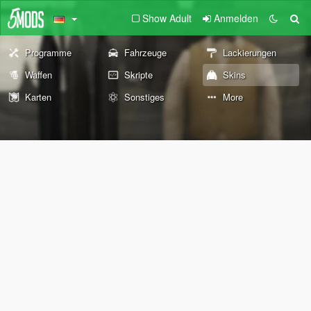
Show Adult
Anmelden
Programme
Fahrzeuge
Lackierungen
Waffen
Skripte
Skins
Karten
Sonstiges
More