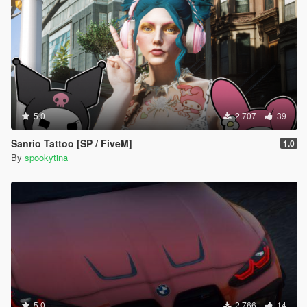
5.0
2.707
39
Sanrio Tattoo [SP / FiveM]
1.0
By
spookytina
5.0
2.766
14