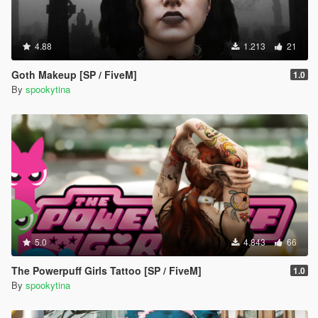
4.88
1.213
21
Goth Makeup [SP / FiveM]
1.0
By
spookytina
5.0
4.843
66
The Powerpuff Girls Tattoo [SP / FiveM]
1.0
By
spookytina