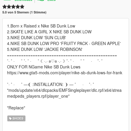
5.0 von 5 Sternen (1 Stimme)
1.Born x Raised x Nike SB Dunk Low
2.SKATE LIKE A GIRL X NIKE SB DUNK LOW
3.NIKE DUNK LOW 'SUN CLUB'
4.NIKE SB DUNK LOW PRO 'FRUITY PACK - GREEN APPLE'
5.NIKE DUNK LOW 'JACKIE ROBINSON'
===============================================
˚· ˚ · ˚ ˚· ˚ · ˚ ☾·.· ʚ♡ɞ ·.·☽ ˚· ˚ · ˚ ˚ · ˚· ˚
ONLY FOR NGame Nike SB Dunk Lows
https://www.gta5-mods.com/player/nike-sb-dunk-lows-for-frank
˚· ˚ · ˚ —❨ :INSTALLATION: ❩ — ˚ · ˚· ˚
"mods/update/x64/dlcpacks/EMFSingleplayer/dlc.rpf/x64/strea
medpeds_players.rpf/player_one"
"Replace"
SHOES