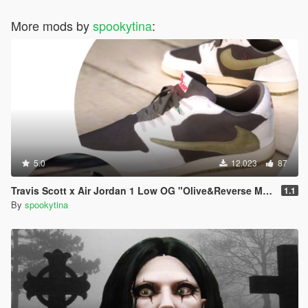
More mods by
spookytina
:
5.0
12.023
87
Travis Scott x Air Jordan 1 Low OG "Olive&Reverse Mocha"
1.1
By
spookytina