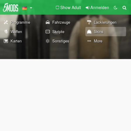
Show Adult
Anmelden
Programme
Fahrzeuge
Lackierungen
Waffen
Skripte
Skins
Karten
Sonstiges
More