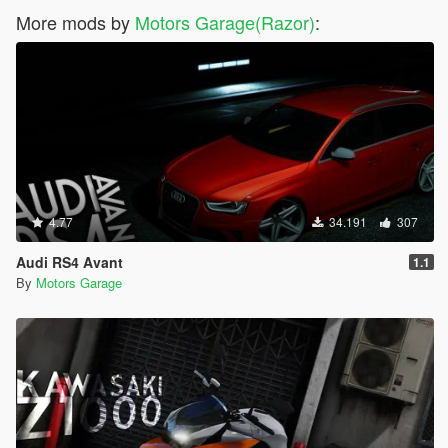
More mods by
Motors Garage(Razor)
:
4.77
34.191
307
Audi RS4 Avant
1.1
By
Motors Garage