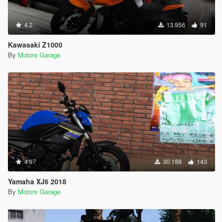
4.2
13.956
91
Kawasaki Z1000
By
Motors Garage
4.97
30.188
143
Yamaha XJ6 2018
By
Motors Garage