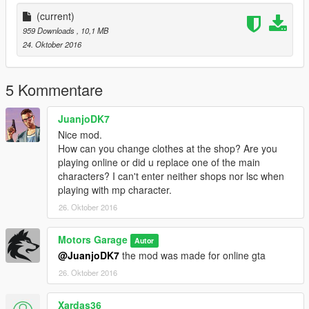
Créditos do modelador no final da página!
Mantenha sempre os créditos e respeite o trabalho dos outros!
(current)
Edição liberada apenas para uso pessoal!
959 Downloads
, 10,1 MB
24. Oktober 2016
Boné pode ser encontrado em qualquer loja
na parte de chapéus especiais
Assim como nas Screenshots
5 Kommentare
-----------------------------------------------
JuanjoDK7
Nice mod.
Quer me falar alguma coisa? Mande mensagem na página,
How can you change clothes at the shop? Are you
respondo quando possível:
playing online or did u replace one of the main
https://www.facebook.com/nfsw.lucas
characters? I can't enter neither shops nor lsc when
playing with mp character.
caso queira mais mods como esse, mantenha os créditos, e o
26. Oktober 2016
link original de download!
Peço com muita educação que respeite o trabalho dos outros.
Motors Garage
Autor
@JuanjoDK7
the mod was made for online gta
********************BRAZIL********************
26. Oktober 2016
Xardas36