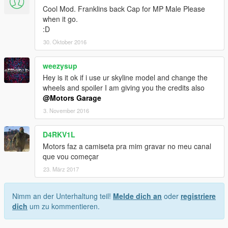
Cool Mod. Franklins back Cap for MP Male Please
when it go.
:D
30. Oktober 2016
weezysup
Hey is it ok if i use ur skyline model and change the
wheels and spoiler I am giving you the credits also
@Motors Garage
3. November 2016
D4RKV1L
Motors faz a camiseta pra mim gravar no meu canal
que vou começar
23. März 2017
Nimm an der Unterhaltung teil!
Melde dich an
oder
registriere
dich
um zu kommentieren.