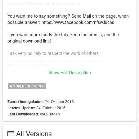
-----------------------------------------------
You want me to say something? Send Mail on the page, when
possible answer: https://www.facebook.com/nfsw.lucas
if you want more mods like this, keep the credits, and the
original download link!
I ask very politely to respect the work of others.
--------------------------------------------------------------
Sorry for my English.
Show Full Description
-------------------- Info PT-BR --------------
KOPFBEDECKUNG
- Créditos: DDD_Artist,
- Convertida por: Motors Garage (Razor)
24. Oktober 2016
Zuerst hochgeladen:
24. Oktober 2016
Letztes Update:
PROIBIDA QUALQUER TIPO DE EDIÇÃO!
vor 2 Tagen
Last Downloaded:
ATÉ MESMO DE TEXTURA! O mod possui gravações de
identificação em 3D.
Então qualquer modificação que seja, identificaremos.
All Versions
Não é um model original do jogo!