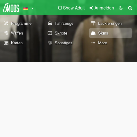
Show Adult
Anmelden
Programme
Fahrzeuge
Lackierungen
Waffen
Skripte
Skins
Karten
Sonstiges
More