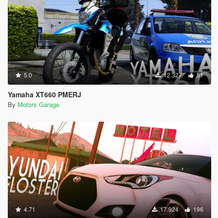
5.0
12.327
51
Yamaha XT660 PMERJ
By
Motors Garage
4.71
17.924
196