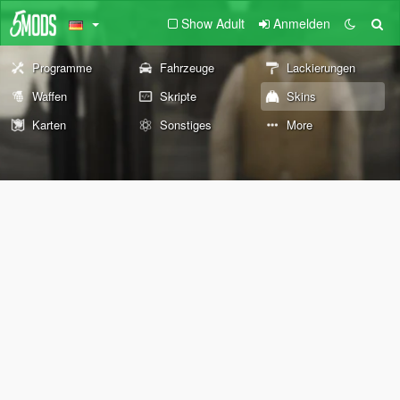
Show Adult
Anmelden
Programme
Fahrzeuge
Lackierungen
Waffen
Skripte
Skins
Karten
Sonstiges
More