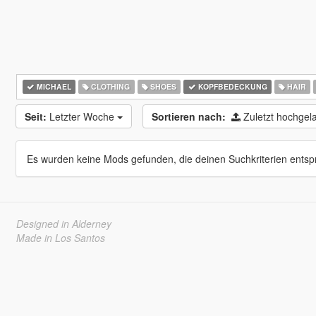
MICHAEL
CLOTHING
SHOES
KOPFBEDECKUNG
HAIR
Seit:
Letzter Woche
Sortieren nach:
Zuletzt hochge
Es wurden keine Mods gefunden, die deinen Suchkriterien entsp
Designed in Alderney
Made in Los Santos