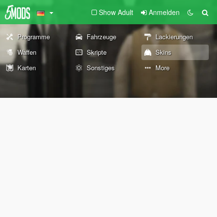
Show Adult
Anmelden
Programme
Fahrzeuge
Lackierungen
Waffen
Skripte
Skins
Karten
Sonstiges
More