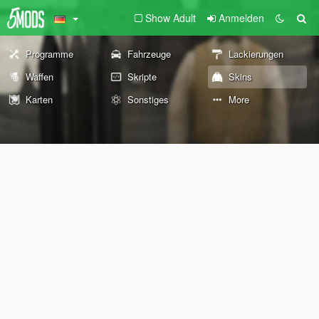
Show Adult
Anmelden
Programme
Fahrzeuge
Lackierungen
Waffen
Skripte
Skins
Karten
Sonstiges
More