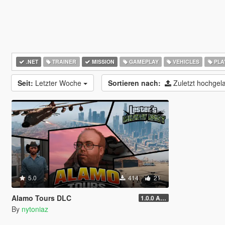
.NET
TRAINER
MISSION
GAMEPLAY
VEHICLES
PLA
Seit:
Letzter Woche
Sortieren nach:
Zuletzt hochge
5.0
414
21
Alamo Tours DLC
1.0.0 Alpha
By
nytoniaz