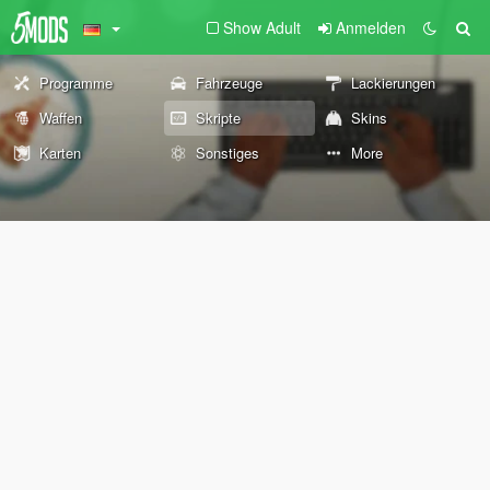
Show Adult
Anmelden
Programme
Fahrzeuge
Lackierungen
Waffen
Skripte
Skins
Karten
Sonstiges
More