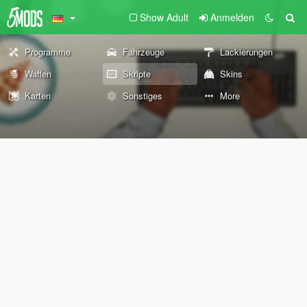
Show Adult
Anmelden
Programme
Fahrzeuge
Lackierungen
Waffen
Skripte
Skins
Karten
Sonstiges
More