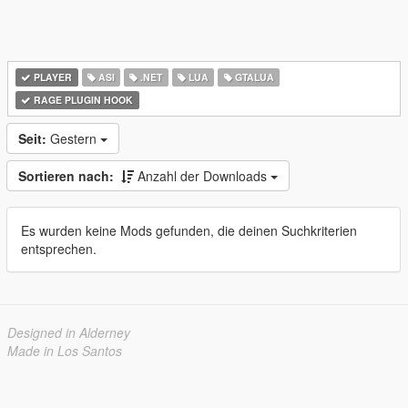
PLAYER
ASI
.NET
LUA
GTALUA
RAGE PLUGIN HOOK
Seit:
Gestern
Sortieren nach:
Anzahl der Downloads
Es wurden keine Mods gefunden, die deinen Suchkriterien
entsprechen.
Designed in Alderney
Made in Los Santos