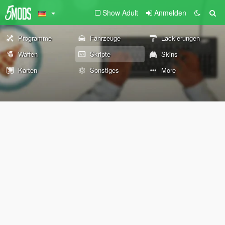
Show Adult
Anmelden
Programme
Fahrzeuge
Lackierungen
Waffen
Skripte
Skins
Karten
Sonstiges
More