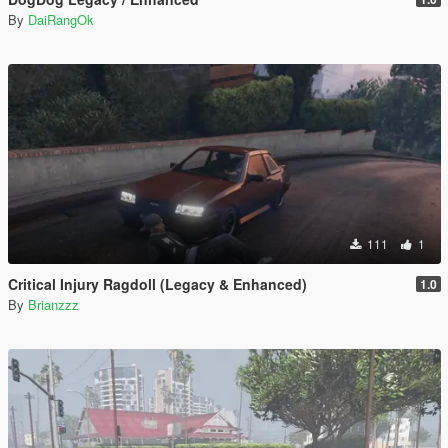
By
DaiRangOk
111
1
Critical Injury Ragdoll (Legacy & Enhanced)
1.0
By
Brianzzz