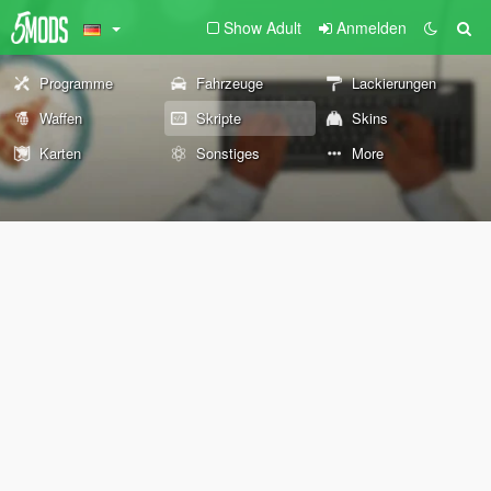
Show Adult
Anmelden
Programme
Fahrzeuge
Lackierungen
Waffen
Skripte
Skins
Karten
Sonstiges
More