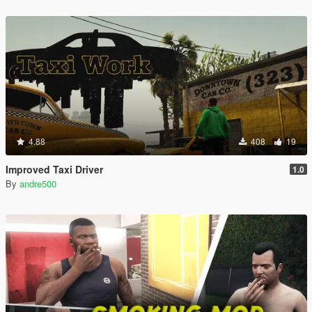
4.88
408
19
Improved Taxi Driver
1.0
By
andre500