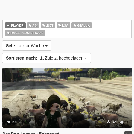
PLAYER
ASI
.NET
LUA
GTALUA
RAGE PLUGIN HOOK
Seit:
Letzter Woche
Sortieren nach:
Zuletzt hochgeladen
5.0
32
1
DogDog Legacy / Enhanced
1.0