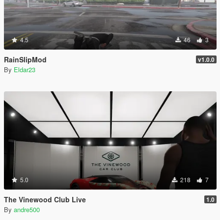
4.5
46
3
RainSlipMod
v1.0.0
By
Eldar23
5.0
218
7
The Vinewood Club Live
1.0
By
andre500