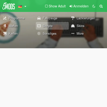
Show Adult
Anmelden
Programme
Fahrzeuge
Lackierungen
Waffen
Skripte
Skins
Karten
Sonstiges
More