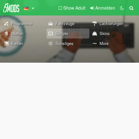
Show Adult
Anmelden
Programme
Fahrzeuge
Lackierungen
Waffen
Skripte
Skins
Karten
Sonstiges
More