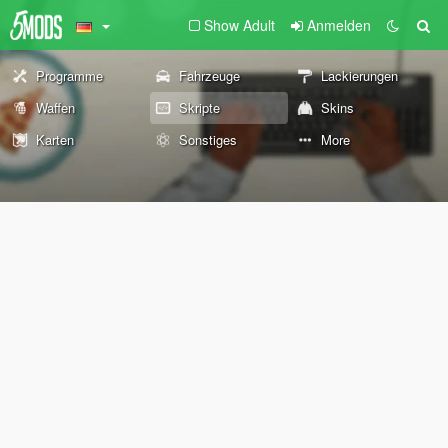
Show Adult
Anmelden
Programme
Fahrzeuge
Lackierungen
Waffen
Skripte
Skins
Karten
Sonstiges
More