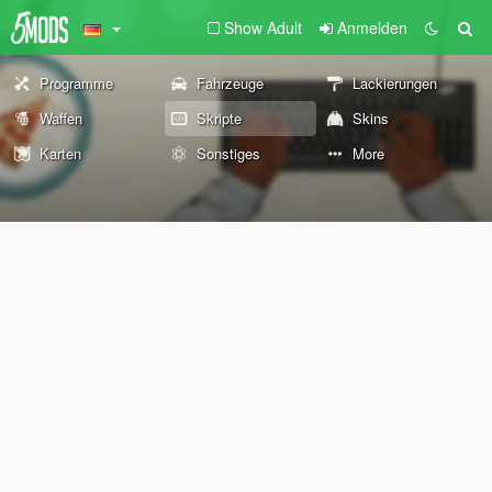
Show Adult
Anmelden
Programme
Fahrzeuge
Lackierungen
Waffen
Skripte
Skins
Karten
Sonstiges
More