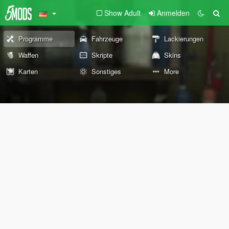
Show Adult
Anmelden
Programme
Fahrzeuge
Lackierungen
Waffen
Skripte
Skins
Karten
Sonstiges
More