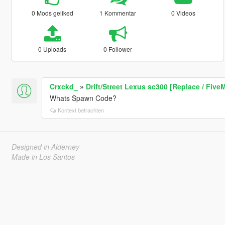
0 Mods geliked
1 Kommentar
0 Videos
0 Uploads
0 Follower
Crxckd_
»
Drift/Street Lexus sc300 [Replace / Five
Whats Spawn Code?
Kontext betrachten
Designed in Alderney
Made in Los Santos