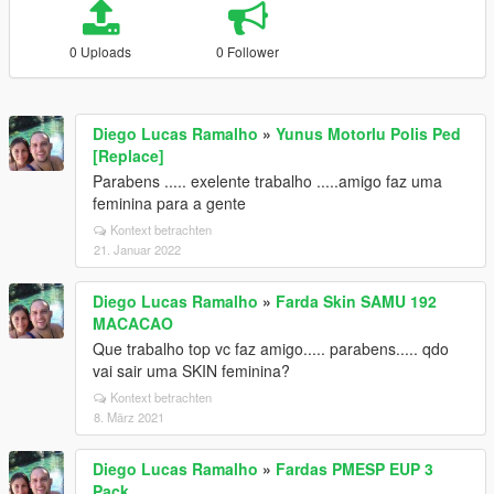
0 Uploads
0 Follower
Diego Lucas Ramalho
»
Yunus Motorlu Polis Ped
[Replace]
Parabens ..... exelente trabalho .....amigo faz uma
feminina para a gente
Kontext betrachten
21. Januar 2022
Diego Lucas Ramalho
»
Farda Skin SAMU 192
MACACAO
Que trabalho top vc faz amigo..... parabens..... qdo
vai sair uma SKIN feminina?
Kontext betrachten
8. März 2021
Diego Lucas Ramalho
»
Fardas PMESP EUP 3
Pack