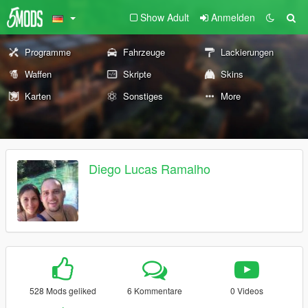
Show Adult
Anmelden
Programme
Fahrzeuge
Lackierungen
Waffen
Skripte
Skins
Karten
Sonstiges
More
Diego Lucas Ramalho
528 Mods geliked
6 Kommentare
0 Videos