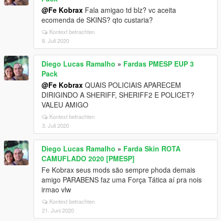
@Fe Kobrax
Fala amigao td blz? vc aceita
ecomenda de SKINS? qto custaria?
Kontext betrachten
8. Juli 2020
Diego Lucas Ramalho
»
Fardas PMESP EUP 3
Pack
@Fe Kobrax
QUAIS POLICIAIS APARECEM
DIRIGINDO A SHERIFF, SHERIFF2 E POLICET?
VALEU AMIGO
Kontext betrachten
3. Juli 2020
Diego Lucas Ramalho
»
Farda Skin ROTA
CAMUFLADO 2020 [PMESP]
Fe Kobrax seus mods são sempre phoda demais
amigo PARABENS faz uma Força Tática aí pra nois
irmao vlw
Kontext betrachten
21. Juni 2020