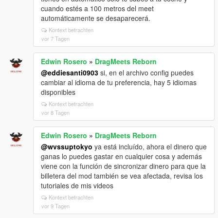
cuando estés a 100 metros del meet
automáticamente se desaparecerá.
Kontext betrachten
vor 7 Tagen
Edwin Rosero
»
DragMeets Reborn
@eddiesanti0903
si, en el archivo config puedes
cambiar al idioma de tu preferencia, hay 5 idiomas
disponibles
Kontext betrachten
vor 8 Tagen
Edwin Rosero
»
DragMeets Reborn
@wvssuptokyo
ya está incluído, ahora el dinero que
ganas lo puedes gastar en cualquier cosa y además
viene con la función de sincronizar dinero para que la
billetera del mod también se vea afectada, revisa los
tutoriales de mis videos
Kontext betrachten
vor 9 Tagen