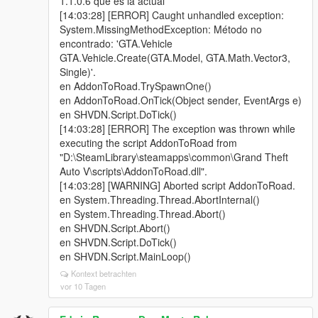
1.1.0.6 que es la actual
[14:03:28] [ERROR] Caught unhandled exception:
System.MissingMethodException: Método no
encontrado: 'GTA.Vehicle
GTA.Vehicle.Create(GTA.Model, GTA.Math.Vector3,
Single)'.
en AddonToRoad.TrySpawnOne()
en AddonToRoad.OnTick(Object sender, EventArgs e)
en SHVDN.Script.DoTick()
[14:03:28] [ERROR] The exception was thrown while
executing the script AddonToRoad from
"D:\SteamLibrary\steamapps\common\Grand Theft
Auto V\scripts\AddonToRoad.dll".
[14:03:28] [WARNING] Aborted script AddonToRoad.
en System.Threading.Thread.AbortInternal()
en System.Threading.Thread.Abort()
en SHVDN.Script.Abort()
en SHVDN.Script.DoTick()
en SHVDN.Script.MainLoop()
Kontext betrachten
vor 10 Tagen