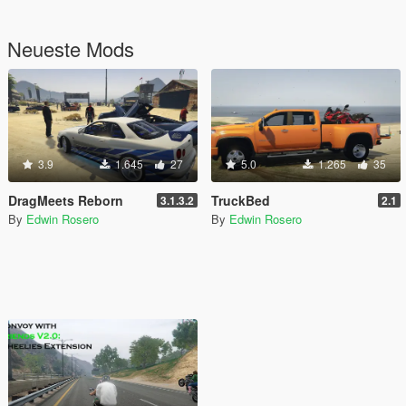
Neueste Mods
3.9
1.645
27
5.0
1.265
35
DragMeets Reborn
TruckBed
3.1.3.2
2.1
By
Edwin Rosero
By
Edwin Rosero