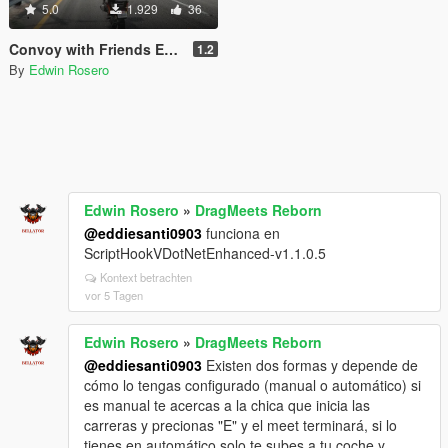
5.0
1.929
36
Convoy with Friends Expansion: Wheelies
1.2
By
Edwin Rosero
Edwin Rosero
»
DragMeets Reborn
@eddiesanti0903
funciona en
ScriptHookVDotNetEnhanced-v1.1.0.5
Kontext betrachten
vor 5 Tagen
Edwin Rosero
»
DragMeets Reborn
@eddiesanti0903
Existen dos formas y depende de
cómo lo tengas configurado (manual o automático) si
es manual te acercas a la chica que inicia las
carreras y precionas "E" y el meet terminará, si lo
tienes en automático solo te subes a tu coche y