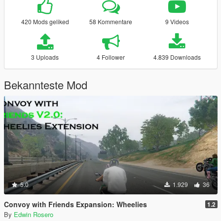
420 Mods geliked
58 Kommentare
9 Videos
3 Uploads
4 Follower
4.839 Downloads
Bekannteste Mod
5.0
1.929
36
Convoy with Friends Expansion: Wheelies
1.2
By
Edwin Rosero