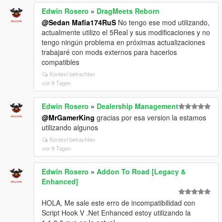
Edwin Rosero
»
DragMeets Reborn
@Sedan Mafia174RuS
No tengo ese mod utilizando,
actualmente utilizo el 5Real y sus modificaciones y no
tengo ningún problema en próximas actualizaciones
trabajaré con mods externos para hacerlos
compatibles
Kontext betrachten
vor 9 Tagen
Edwin Rosero
»
Dealership Management
@MrGamerKing
gracias por esa version la estamos
utilizando algunos
Kontext betrachten
vor 9 Tagen
Edwin Rosero
»
Addon To Road [Legacy &
Enhanced]
HOLA, Me sale este erro de incompatibilidad con
Script Hook V .Net Enhanced estoy utilizando la