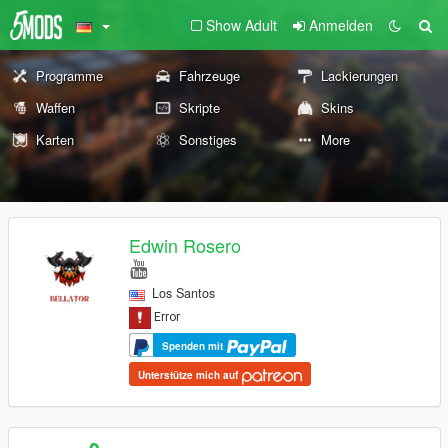
Show Adult
Anmelden
Programme
Fahrzeuge
Lackierungen
Waffen
Skripte
Skins
Karten
Sonstiges
More
Edwin Rosero
Los Santos
Spenden mit
Unterstütze mich auf