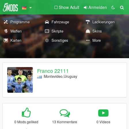
Show Adult
Anmelden
Programme
Fahrzeuge
Lackierungen
Waffen
Skripte
Skins
Karten
Sonstiges
More
Franco 22111
Montevideo,Uruguay
0 Mods geliked
13 Kommentare
0 Videos