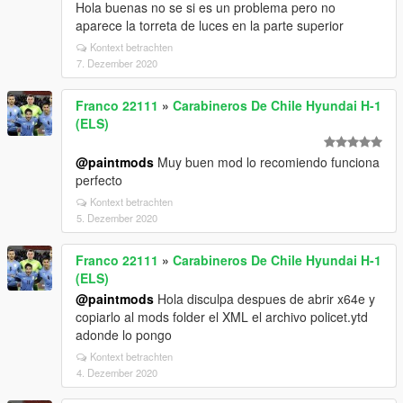
Hola buenas no se si es un problema pero no
aparece la torreta de luces en la parte superior
Kontext betrachten
7. Dezember 2020
Franco 22111
»
Carabineros De Chile Hyundai H-1
(ELS)
@paintmods
Muy buen mod lo recomiendo funciona
perfecto
Kontext betrachten
5. Dezember 2020
Franco 22111
»
Carabineros De Chile Hyundai H-1
(ELS)
@paintmods
Hola disculpa despues de abrir x64e y
copiarlo al mods folder el XML el archivo policet.ytd
adonde lo pongo
Kontext betrachten
4. Dezember 2020