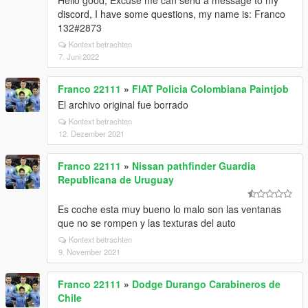
Hello good, Excuse me can send a message to my
discord, I have some questions, my name is: Franco
132#2873
Kontext betrachten
7. Juni 2022
Franco 22111
»
FIAT Policia Colombiana Paintjob
El archivo original fue borrado
Kontext betrachten
12. Dezember 2021
Franco 22111
»
Nissan pathfinder Guardia
Republicana de Uruguay
Es coche esta muy bueno lo malo son las ventanas
que no se rompen y las texturas del auto
Kontext betrachten
9. November 2021
Franco 22111
»
Dodge Durango Carabineros de
Chile