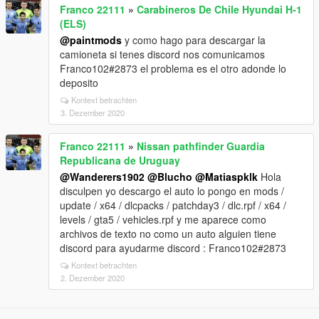
Franco 22111
»
Carabineros De Chile Hyundai H-1
(ELS)
@paintmods
y como hago para descargar la
camioneta si tenes discord nos comunicamos
Franco102#2873 el problema es el otro adonde lo
deposito
Kontext betrachten
3. Dezember 2020
Franco 22111
»
Nissan pathfinder Guardia
Republicana de Uruguay
@Wanderers1902
@Blucho
@Matiaspklk
Hola
disculpen yo descargo el auto lo pongo en mods /
update / x64 / dlcpacks / patchday3 / dlc.rpf / x64 /
levels / gta5 / vehicles.rpf y me aparece como
archivos de texto no como un auto alguien tiene
discord para ayudarme discord : Franco102#2873
Kontext betrachten
2. Dezember 2020