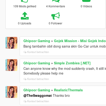
109 Mods geliked
4 Kommentare
0 Videos
0 Uploads
0 Follower
Ghipoor Gaming
»
Gojek Mission - Misi Gojek Indo
Bang tambahin obil dong sama skin Go-Car untuk mob
Kontext betrachten
Ghipoor Gaming
»
Simple Zombies [.NET]
Can anyone know why the mod suddenly crash, It still i
Somebody please help me
Kontext betrachten
Ghipoor Gaming
»
RealisticThermals
@TheSwaggomat
Thanks bro
Kontext betrachten