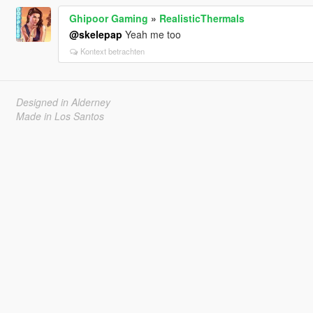
Ghipoor Gaming
»
RealisticThermals
@skelepap
Yeah me too
Kontext betrachten
Designed in Alderney
Made in Los Santos