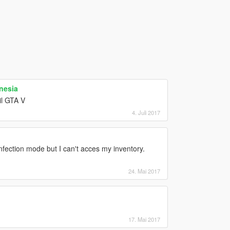
nesia
il GTA V
4. Juli 2017
nfection mode but I can't acces my inventory.
24. Mai 2017
17. Mai 2017