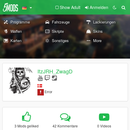
Show Adult
Anmelden
Programme
Fahrzeuge
Lackierungen
Waffen
Skripte
Skins
Karten
Sonstiges
More
ItzJRH_ZwagD
3 Mods geliked
42 Kommentare
0 Videos