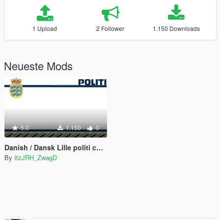
1 Upload
2 Follower
1.150 Downloads
Neueste Mods
5.0
1.150
0
Danish / Dansk Lille politi computer pakke
By
ItzJRH_ZwagD