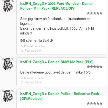
ItzJRH_ZwagD
»
2003 Ford Mondeo - Danish
Police - Mini Pack [REPLACE/OIV]
Som jeg skrev på facebook, du kraftedeme en
legende!
Elsker det der! Yndlings politibil, 100p! Anna Pihl
minder!
5/5 stjerner, ja tjak! :P
Kontext betrachten
19. Februar 2019
ItzJRH_ZwagD
»
Danish BMW M2 Pack [ELS]
Det kraftedeme godt lavet det der makker! 5/5!
Kontext betrachten
17. Februar 2019
ItzJRH_ZwagD
»
Danish Police - Reflective Pack -
[OIV/Replace]