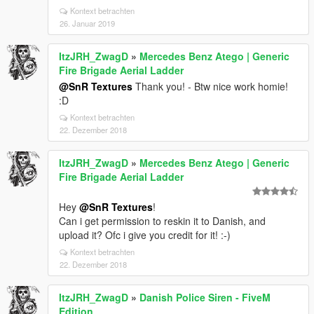
Kontext betrachten
26. Januar 2019
ItzJRH_ZwagD
»
Mercedes Benz Atego | Generic
Fire Brigade Aerial Ladder
@SnR Textures
Thank you! - Btw nice work homie!
:D
Kontext betrachten
22. Dezember 2018
ItzJRH_ZwagD
»
Mercedes Benz Atego | Generic
Fire Brigade Aerial Ladder
Hey
@SnR Textures
!
Can i get permission to reskin it to Danish, and
upload it? Ofc i give you credit for it! :-)
Kontext betrachten
22. Dezember 2018
ItzJRH_ZwagD
»
Danish Police Siren - FiveM
Edition