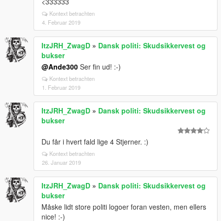
<333333
Kontext betrachten
4. Februar 2019
ItzJRH_ZwagD
»
Dansk politi: Skudsikkervest og
bukser
@Ande300
Ser fin ud! :-)
Kontext betrachten
1. Februar 2019
ItzJRH_ZwagD
»
Dansk politi: Skudsikkervest og
bukser
Du får i hvert fald lige 4 Stjerner. :)
Kontext betrachten
26. Januar 2019
ItzJRH_ZwagD
»
Dansk politi: Skudsikkervest og
bukser
Måske lidt store politi logoer foran vesten, men ellers
nice! :-)