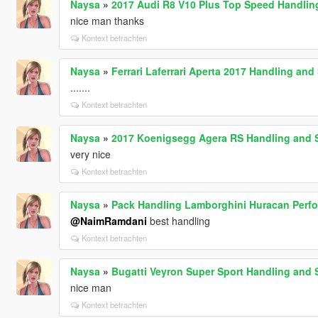
Naysa
»
2017 Audi R8 V10 Plus Top Speed Handlin
nice man thanks
Kontext betrachten
Naysa
»
Ferrari Laferrari Aperta 2017 Handling an
.......
Kontext betrachten
Naysa
»
2017 Koenigsegg Agera RS Handling and
very nice
Kontext betrachten
Naysa
»
Pack Handling Lamborghini Huracan Perf
@NaimRamdani
best handling
Kontext betrachten
Naysa
»
Bugatti Veyron Super Sport Handling and
nice man
Kontext betrachten