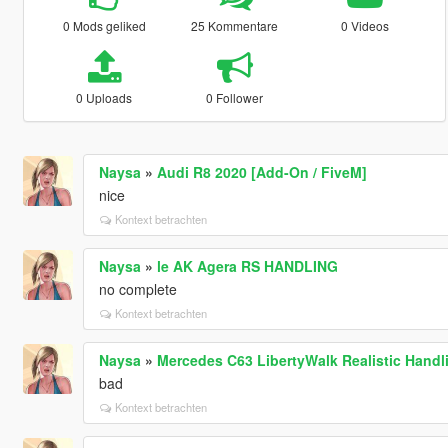
0 Mods geliked
25 Kommentare
0 Videos
0 Uploads
0 Follower
Naysa
»
Audi R8 2020 [Add-On / FiveM]
nice
Kontext betrachten
Naysa
»
le AK Agera RS HANDLING
no complete
Kontext betrachten
Naysa
»
Mercedes C63 LibertyWalk Realistic Hand
bad
Kontext betrachten