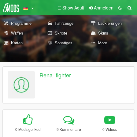
Show Adult
Anmelden
Programme
Fahrzeuge
Lackierungen
Waffen
Skripte
Skins
Karten
Sonstiges
More
Rena_fighter
0 Mods geliked
9 Kommentare
0 Videos