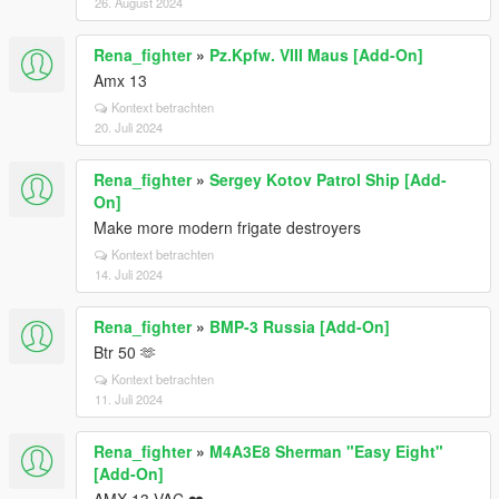
26. August 2024
Rena_fighter
»
Pz.Kpfw. VIII Maus [Add-On]
Amx 13
Kontext betrachten
20. Juli 2024
Rena_fighter
»
Sergey Kotov Patrol Ship [Add-
On]
Make more modern frigate destroyers
Kontext betrachten
14. Juli 2024
Rena_fighter
»
BMP-3 Russia [Add-On]
Btr 50 🫶
Kontext betrachten
11. Juli 2024
Rena_fighter
»
M4A3E8 Sherman "Easy Eight"
[Add-On]