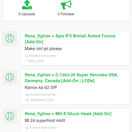
0 Uploads
0 Follower
Rena_fighter
»
Ajax IFV British Armed Forces
[Add-On]
Make vtol jet please
Kontext betrachten
7. März 2025
Rena_fighter
»
C-130J-30 Super Hercules USA,
Germany, Canada [Add-On | LODs]
Kamov ka 62 VIP
Kontext betrachten
16. September 2024
Rena_fighter
»
MH-X Ghost Hawk [Add-On]
Mi 24 superhind mkIII
Kontext betrachten