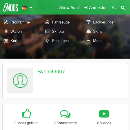
Show Adult
Anmelden
Programme
Fahrzeuge
Lackierungen
Waffen
Skripte
Skins
Karten
Sonstiges
More
SvenG3007
0 Mods geliked
2 Kommentare
0 Videos