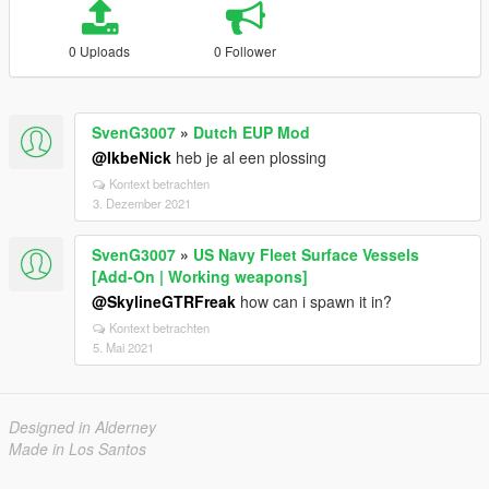
0 Uploads
0 Follower
SvenG3007
»
Dutch EUP Mod
@IkbeNick
heb je al een plossing
Kontext betrachten
3. Dezember 2021
SvenG3007
»
US Navy Fleet Surface Vessels
[Add-On | Working weapons]
@SkylineGTRFreak
how can i spawn it in?
Kontext betrachten
5. Mai 2021
Designed in Alderney
Made in Los Santos