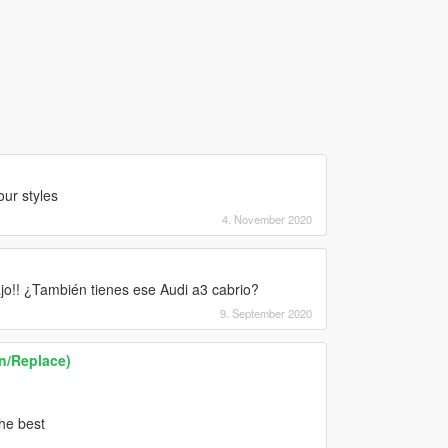
our styles
4. November 2020
jo!! ¿También tienes ese Audi a3 cabrio?
9. September 2020
n/Replace)
he best