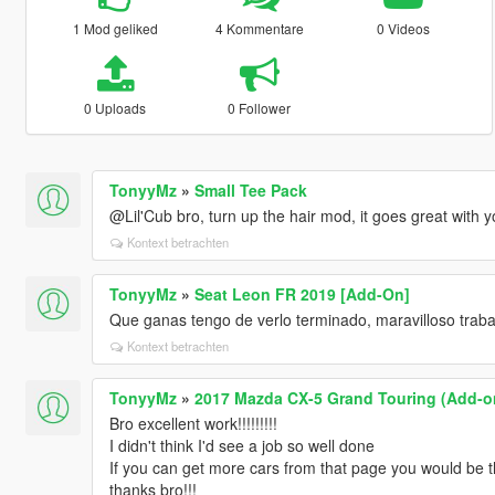
1 Mod geliked
4 Kommentare
0 Videos
0 Uploads
0 Follower
TonyyMz
»
Small Tee Pack
@Lil'Cub bro, turn up the hair mod, it goes great with y
Kontext betrachten
TonyyMz
»
Seat Leon FR 2019 [Add-On]
Que ganas tengo de verlo terminado, maravilloso traba
Kontext betrachten
TonyyMz
»
2017 Mazda CX-5 Grand Touring (Add-o
Bro excellent work!!!!!!!!!
I didn't think I'd see a job so well done
If you can get more cars from that page you would be t
thanks bro!!!