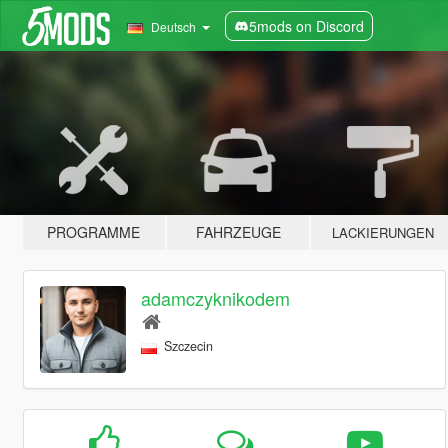
5mods on Discord
Deutsch
PROGRAMME
FAHRZEUGE
LACKIERUNGEN
adamczyknikodem
Szczecin