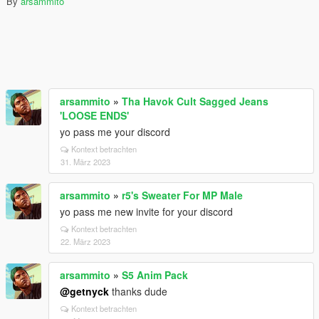
By
arsammito
arsammito
»
Tha Havok Cult Sagged Jeans
'LOOSE ENDS'
yo pass me your discord
Kontext betrachten
31. März 2023
arsammito
»
r5's Sweater For MP Male
yo pass me new invite for your discord
Kontext betrachten
22. März 2023
arsammito
»
S5 Anim Pack
@getnyck
thanks dude
Kontext betrachten