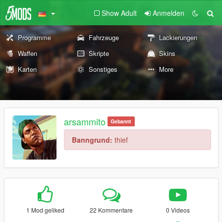
Show Adult
Anmelden
Programme
Fahrzeuge
Lackierungen
Waffen
Skripte
Skins
Karten
Sonstiges
More
arsammito
Gebannt
Banngrund:
thief
1 Mod geliked
22 Kommentare
0 Videos