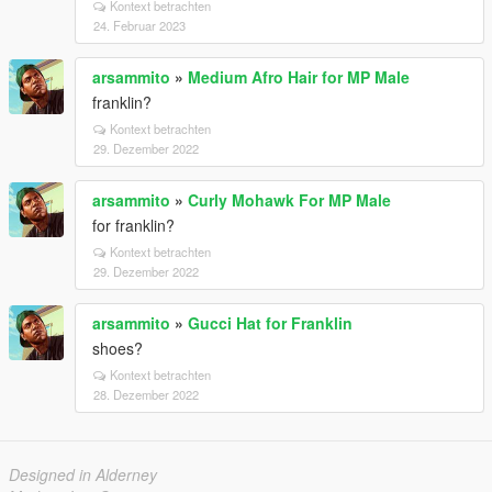
Kontext betrachten
24. Februar 2023
arsammito
»
Medium Afro Hair for MP Male
franklin?
Kontext betrachten
29. Dezember 2022
arsammito
»
Curly Mohawk For MP Male
for franklin?
Kontext betrachten
29. Dezember 2022
arsammito
»
Gucci Hat for Franklin
shoes?
Kontext betrachten
28. Dezember 2022
Designed in Alderney