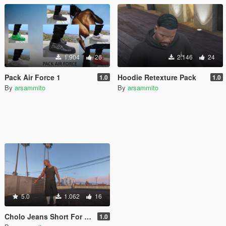
1.904
26
2.146
24
Pack Air Force 1
Hoodie Retexture Pack
1.0
1.0
By
arsammito
By
arsammito
5.0
1.062
16
Cholo Jeans Short For Franklin
1.0