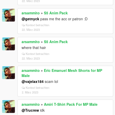
22. März 2023
arsammito
»
S5 Anim Pack
@getnyck
pass me the acc or patron :D
Kontext betrachten
22. März 2023
arsammito
»
S5 Anim Pack
where that hair
Kontext betrachten
22. März 2023
arsammito
»
Eric Emanuel Mesh Shorts for MP
Male
@vajelax184
scam lol
Kontext betrachten
2. März 2023
arsammito
»
Amiri T-Shirt Pack For MP Male
@Trucrew
idk