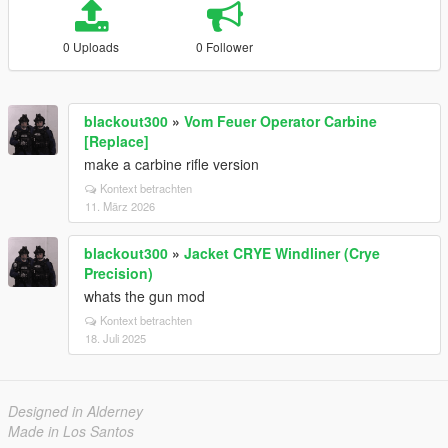
0 Uploads
0 Follower
blackout300
»
Vom Feuer Operator Carbine
[Replace]
make a carbine rifle version
Kontext betrachten
11. März 2026
blackout300
»
Jacket CRYE Windliner (Crye
Precision)
whats the gun mod
Kontext betrachten
18. Juli 2025
Designed in Alderney
Made in Los Santos