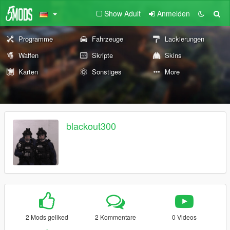
Show Adult
Anmelden
Programme
Fahrzeuge
Lackierungen
Waffen
Skripte
Skins
Karten
Sonstiges
More
blackout300
2 Mods geliked
2 Kommentare
0 Videos