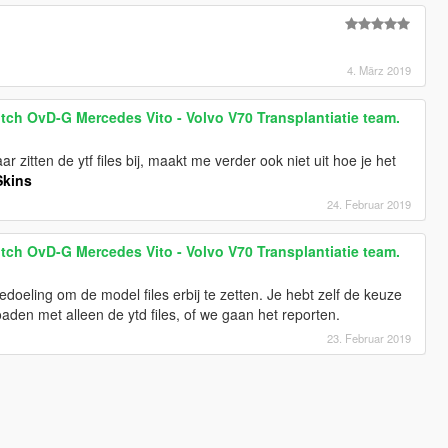
4. März 2019
ch OvD-G Mercedes Vito - Volvo V70 Transplantiatie team.
tten de ytf files bij, maakt me verder ook niet uit hoe je het
kins
24. Februar 2019
ch OvD-G Mercedes Vito - Volvo V70 Transplantiatie team.
bedoeling om de model files erbij te zetten. Je hebt zelf de keuze
aden met alleen de ytd files, of we gaan het reporten.
23. Februar 2019