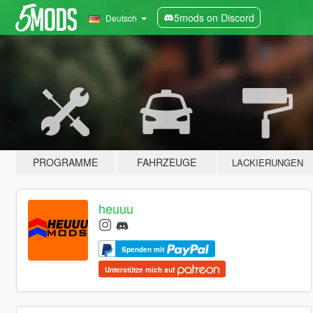
5mods on Discord
Deutsch
PROGRAMME
FAHRZEUGE
LACKIERUNGEN
heuuu
Spenden mit
Unterstütze mich auf