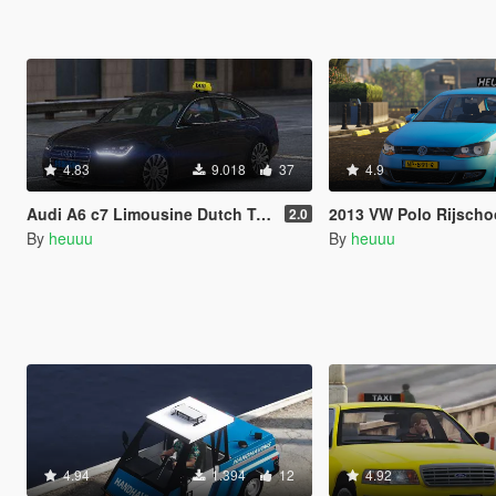
4.83
9.018
37
4.9
Audi A6 c7 Limousine Dutch Taxi
2013 VW Polo Rijscho
2.0
By
heuuu
By
heuuu
4.94
1.394
12
4.92