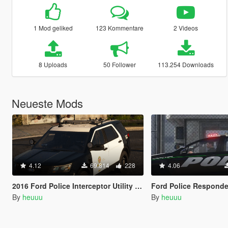
1 Mod geliked
123 Kommentare
2 Videos
8 Uploads
50 Follower
113.254 Downloads
Neueste Mods
4.12
69.814
228
4.06
2016 Ford Police Interceptor Utility LSPD/LAPD [ELS]
Ford Police Responder Hybri
By
heuuu
By
heuuu