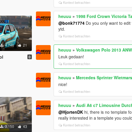
Kontext betrachten
heuuu
»
1998 Ford Crown Victoria T
@bonk71774
Do you only want to edit 
ytd.
Kontext betrachten
4.746
21
heuuu
»
Volkswagen Polo 2013 ANWB
Leuk gedaan!
ol
0
Kontext betrachten
heuuu
»
Mercedes Sprinter Wietmars
nice!
Kontext betrachten
heuuu
»
Audi A6 c7 Limousine Dutc
@HjortenDK
hi, there is no template f
really interested in a template you coul
Kontext betrachten
3.150
43