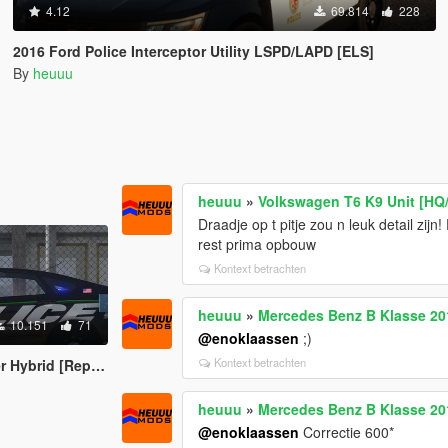
4.12
69.814
228
2016 Ford Police Interceptor Utility LSPD/LAPD [ELS]
By
heuuu
heuuu
»
Volkswagen T6 K9 Unit [HQ
Draadje op t pitje zou n leuk detail zij
rest prima opbouw
Kontext betrachten
heuuu
»
Mercedes Benz B Klasse 2016
10.151
71
@enoklaassen
;)
Kontext betrachten
d [Replace | ELS]
heuuu
»
Mercedes Benz B Klasse 2016
@enoklaassen
Correctie 600*