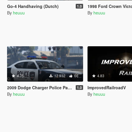
Go-4 Handhaving (Dutch)
1998 Ford Crown Victo
1.0
By
heuuu
By
heuuu
4.75
12.932
66
4.83
2009 Dodge Charger Police Package [Replace | Non ELS]
ImprovedRailroadV
1.0
By
heuuu
By
heuuu