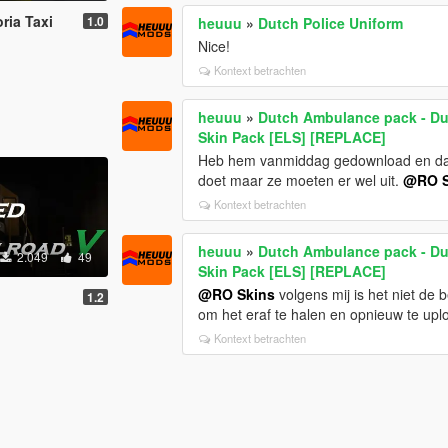
ria Taxi
1.0
heuuu
»
Dutch Police Uniform
Nice!
Kontext betrachten
heuuu
»
Dutch Ambulance pack - Dut
Skin Pack [ELS] [REPLACE]
Heb hem vanmiddag gedownload en daar zi
doet maar ze moeten er wel uit.
@RO S
Kontext betrachten
heuuu
»
Dutch Ambulance pack - Dut
2.049
49
Skin Pack [ELS] [REPLACE]
@RO Skins
volgens mij is het niet de 
1.2
om het eraf te halen en opnieuw te uplo
Kontext betrachten