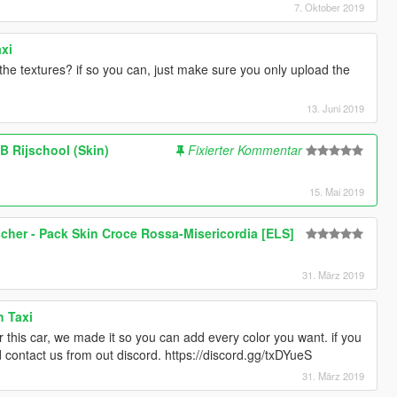
7. Oktober 2019
axi
the textures? if so you can, just make sure you only upload the
13. Juni 2019
 Rijschool (Skin)
Fixierter Kommentar
15. Mai 2019
cher - Pack Skin Croce Rossa-Misericordia [ELS]
31. März 2019
h Taxi
or this car, we made it so you can add every color you want. if you
d contact us from out discord. https://discord.gg/txDYueS
31. März 2019