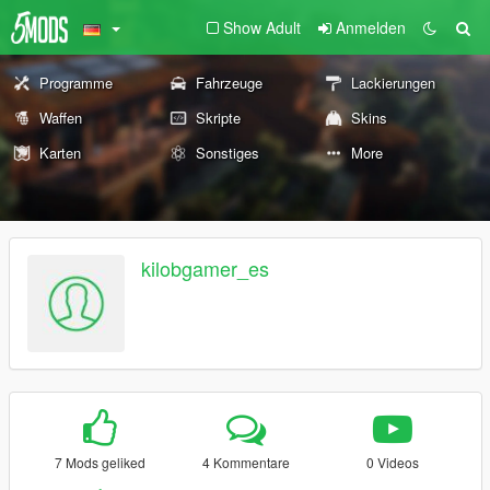
Show Adult
Anmelden
Programme
Fahrzeuge
Lackierungen
Waffen
Skripte
Skins
Karten
Sonstiges
More
kilobgamer_es
7 Mods geliked
4 Kommentare
0 Videos