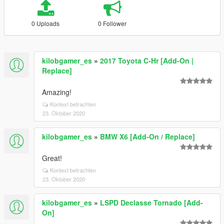
0 Uploads
0 Follower
kilobgamer_es
»
2017 Toyota C-Hr [Add-On |
Replace]
Amazing!
Kontext betrachten
23. Oktober 2020
kilobgamer_es
»
BMW X6 [Add-On / Replace]
Great!
Kontext betrachten
23. Oktober 2020
kilobgamer_es
»
LSPD Declasse Tornado [Add-
On]