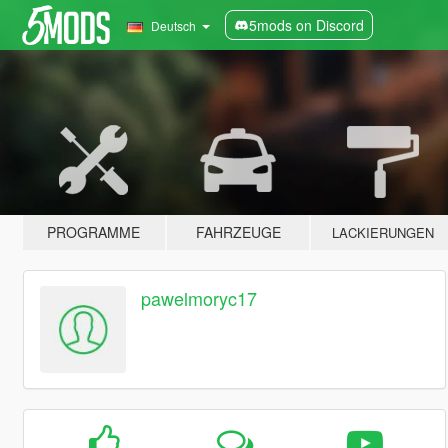
5mods on Discord
Deutsch
PROGRAMME
FAHRZEUGE
LACKIERUNGEN
pawelmoryc17