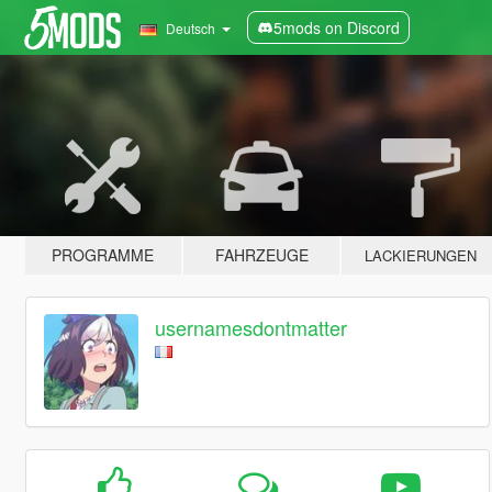
5mods on Discord
Deutsch
PROGRAMME
FAHRZEUGE
LACKIERUNGEN
usernamesdontmatter