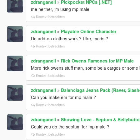
zdranganell
»
Pickpocket NPCs [.NET]
me neither, im using mp male
Kontext betrachten
zdranganell
»
Playable Online Character
Do add-on clothes work ? Like, mods ?
Kontext betrachten
zdranganell
»
Rick Owens Ramones for MP Male
More rick owens stuff man, some bela cargos or some 
Kontext betrachten
zdranganell
»
Balenciaga Jeans Pack (Raver, Slashed
Can you make em for mp male ?
Kontext betrachten
zdranganell
»
Showing Love - Septum & Bellybutton
Could you do the septum for mp male ?
Kontext betrachten