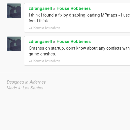
zdranganell
»
House Robberies
I think I found a fix by disabling loading MPmaps - I 
fork I think.
Kontext betrachten
zdranganell
»
House Robberies
Crashes on startup, don't know about any conflicts with 
game crashes.
Kontext betrachten
Designed in Alderney
Made in Los Santos