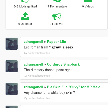
543 Mods geliked
17 Kommentare
0 Videos
0 Uploads
0 Follower
zdranganell
»
Rapper Life
Esti roman fram ?
@ww_aleeex
Kontext betrachten
zdranganell
»
Corduroy Snapback
The directory doesnt point right
Kontext betrachten
zdranganell
»
Bla Skin File "Suvy" for MP Male
Any chance for a white boy skin ?
Kontext betrachten