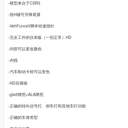
-模型来自于CSR3
-按H键可升降尾翼
-VehFuncsV脚本转速指针
-完全工作的仪表板（一切正常）HD
-内部可以更改颜色
-内线
-汽车制动卡钳可以变色
-HD后视镜
-gta5牌照+ALA牌照
-正确的转向信号灯、倒车灯和其他车灯功能
-正确的车身类型