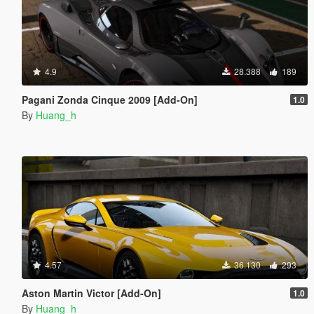
4.9
28.388
189
Pagani Zonda Cinque 2009 [Add-On]
1.0
By
Huang_h
4.57
36.130
293
Aston Martin Victor [Add-On]
1.0
By
Huang_h