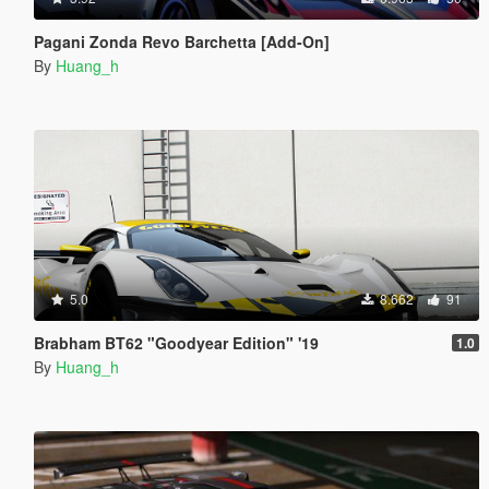
Pagani Zonda Revo Barchetta [Add-On]
By
Huang_h
5.0
8.662
91
Brabham BT62 "Goodyear Edition" '19
1.0
By
Huang_h