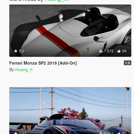
5.0
7.973
94
Ferrari Monza SP2 2019 [Add-On]
1.0
By
Huang_h
3.92
6.963
50