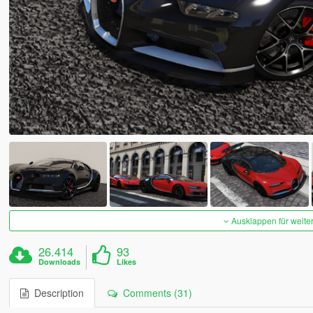
Ausklappen für weite
26.414
93
Downloads
Likes
Description
Comments (31)