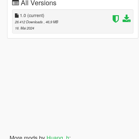
All Versions
1.0
(current)
26.412 Downloads
, 46,9 MB
16. Mai 2024
More mods by
Huang_h
: