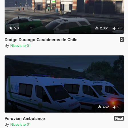
5.0
2.061
7
Dodge Durango Carabineros de Chile
2
By
Nicovictor01
462
2
Peruvian Ambulance
Final
By
Nicovictor01