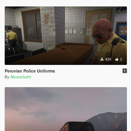
426
2
Peruvian Police Uniforms
1
By
Nicovictor01