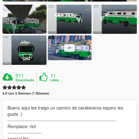
911
11
Downloads
Likes
5.0 von 5 Sternen (1 Stimme)
Bueno aqui les traigo un camion de carabineros espero les
guste :)
----------------------------------------------------------------------
Remplace: riot
----------------------
original file: