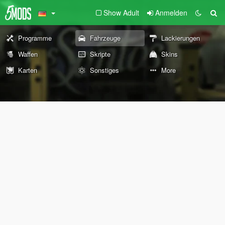
Show Adult
Anmelden
Programme
Fahrzeuge
Lackierungen
Waffen
Skripte
Skins
Karten
Sonstiges
More