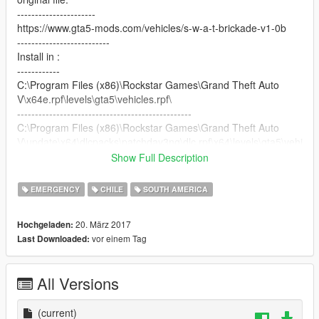
----------------------
https://www.gta5-mods.com/vehicles/s-w-a-t-brickade-v1-0b
--------------------------
Install in :
------------
C:\Program Files (x86)\Rockstar Games\Grand Theft Auto
V\x64e.rpf\levels\gta5\vehicles.rpf\
-------------------------------------------------
C:\Program Files (x86)\Rockstar Games\Grand Theft Auto
V\update\x64\dlcpacks\patchday3ng\dlc.rpf\x64\levels\gta5\vehi
cles.rpf\
Show Full Description
--------------------------------------------------------------------------
Saludos ;)
EMERGENCY
CHILE
SOUTH AMERICA
20. März 2017
Hochgeladen:
vor einem Tag
Last Downloaded:
All Versions
(current)