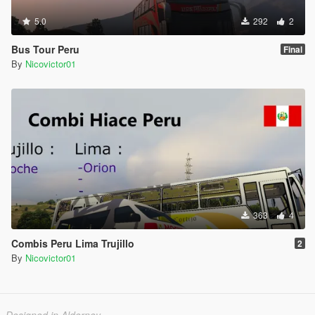
5.0
292
2
Bus Tour Peru
Final
By
Nicovictor01
363
4
Combis Peru Lima Trujillo
2
By
Nicovictor01
Designed in Alderney