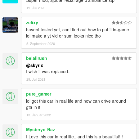
Super mod, ajoute l'eclairage d'ambiance stp
19. Juli 2020
zelixy
havent tested yet, cant find out how to put it in-game
lol make a yt vid or sum looks nice tho
5. September 2020
belalirush
@skyrix
I wish it was replaced..
29. Juli 2021
pure_gamer
lol got this car in real life and now can drive around
gta in it
13. Januar 2022
Mysteryo-Raz
I Love this car in real life...and this is a beautiful!!!