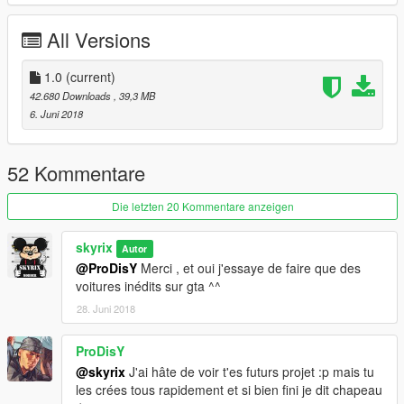
All Versions
1.0
(current)
42.680 Downloads
, 39,3 MB
6. Juni 2018
52 Kommentare
Die letzten 20 Kommentare anzeigen
skyrix
Autor
@ProDisY
Merci , et oui j'essaye de faire que des
voitures inédits sur gta ^^
28. Juni 2018
ProDisY
@skyrix
J'ai hâte de voir t'es futurs projet :p mais tu
les crées tous rapidement et si bien fini je dit chapeau