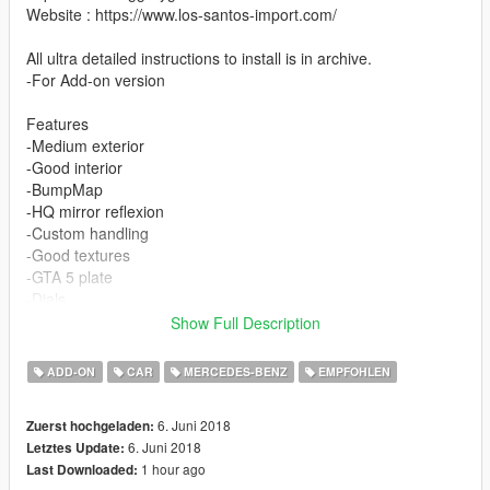
Website : https://www.los-santos-import.com/
All ultra detailed instructions to install is in archive.
-For Add-on version
Features
-Medium exterior
-Good interior
-BumpMap
-HQ mirror reflexion
-Custom handling
-Good textures
-GTA 5 plate
-Dials
-Real Leather
Show Full Description
CREDIT :
ADD-ON
CAR
MERCEDES-BENZ
EMPFOHLEN
Model from TurboSquid
Convert : SKYRIX
6. Juni 2018
Zuerst hochgeladen:
6. Juni 2018
Letztes Update:
1 hour ago
Last Downloaded: