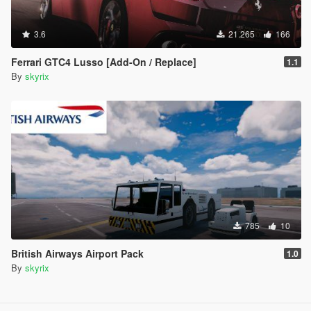
3.6
21.265
166
Ferrari GTC4 Lusso [Add-On / Replace]
1.1
By
skyrix
785
10
British Airways Airport Pack
1.0
By
skyrix