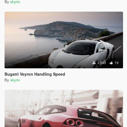
By
skyrix
3.549
19
Bugatti Veyron Handling Speed
By
skyrix