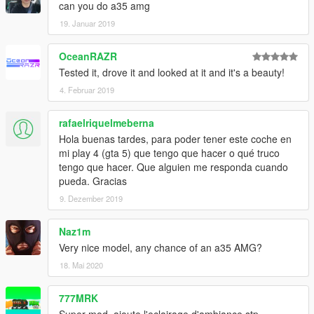
can you do a35 amg
19. Januar 2019
OceanRAZR
Tested it, drove it and looked at it and it's a beauty!
4. Februar 2019
rafaelriquelmeberna
Hola buenas tardes, para poder tener este coche en
mi play 4 (gta 5) que tengo que hacer o qué truco
tengo que hacer. Que alguien me responda cuando
pueda. Gracias
9. Dezember 2019
Naz1m
Very nice model, any chance of an a35 AMG?
18. Mai 2020
777MRK