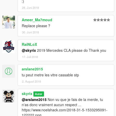
:)
28. Juni 2018
Ameer_Ma7moud
Replace please ?
30. Juni 2018
RaiNLoX
@skyrix
2019 Mercedes CLA please do Thank you
17. Juli 2018
arslane2015
tu peut metre les vitre cassable stp
2. August 2018
skyrix
Autor
@arslane2015
Non vu que je fais de la merde, tu
n'as donc vraiment aucun respect ...
https://www.noelshack.com/2018-31-5-1533295091-
122222.png