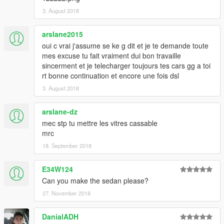
3. August 2018
arslane2015
oui c vrai j'assume se ke g dit et je te demande toute
mes excuse tu fait vraiment dui bon travaille
sincerment et je telecharger toujours tes cars gg a toi
rt bonne continuation et encore une fois dsl
3. August 2018
arslane-dz
mec stp tu mettre les vitres cassable
mrc
18. September 2018
E34W124
Can you make the sedan please?
27. November 2018
DanialADH