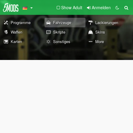
Show Adult
Anmelden
Programme
Fahrzeuge
Lackierungen
Waffen
Skripte
Skins
Karten
Sonstiges
More