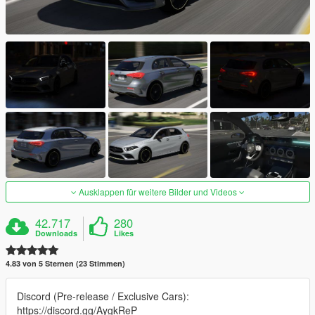
Ausklappen für weitere Bilder und Videos
42.717
280
Downloads
Likes
4.83 von 5 Sternen (23 Stimmen)
Discord (Pre-release / Exclusive Cars):
https://discord.gg/AygkReP