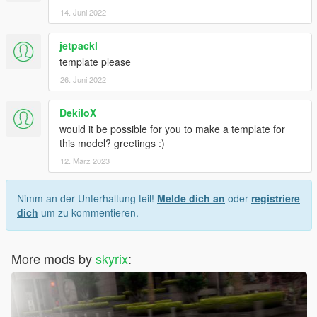
14. Juni 2022
jetpackl
template please
26. Juni 2022
DekiloX
would it be possible for you to make a template for
this model? greetings :)
12. März 2023
Nimm an der Unterhaltung teil!
Melde dich an
oder
registriere
dich
um zu kommentieren.
More mods by
skyrix
: