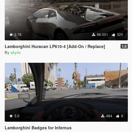
3.76
96.001
325
Lamborghini Huracan LP610-4 [Add-On / Replace]
1.0
By
skyrix
5.0
484
8
Lamborghini Badges for Infernus