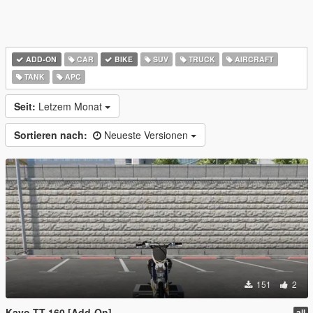
ADD-ON
CAR
BIKE
SUV
TRUCK
AIRCRAFT
TANK
APC
Seit:
Letzem Monat
Sortieren nach:
Neueste Versionen
151
2
Kayo TT 160 [Add-On]
all