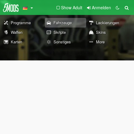
Show Adult
Anmelden
Programme
Fahrzeuge
Lackierungen
Waffen
Skripte
Skins
Karten
Sonstiges
More