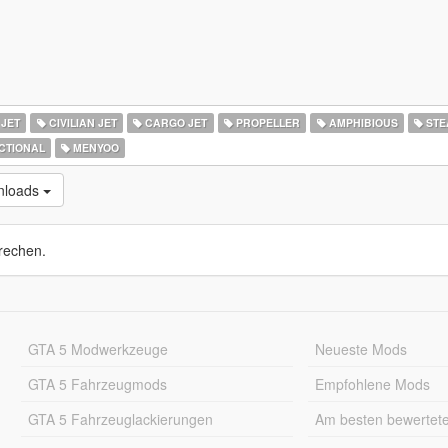
 JET
CIVILIAN JET
CARGO JET
PROPELLER
AMPHIBIOUS
STE
CTIONAL
MENYOO
nloads
rechen.
GTA 5 Modwerkzeuge
Neueste Mods
GTA 5 Fahrzeugmods
Empfohlene Mods
GTA 5 Fahrzeuglackierungen
Am besten bewertet