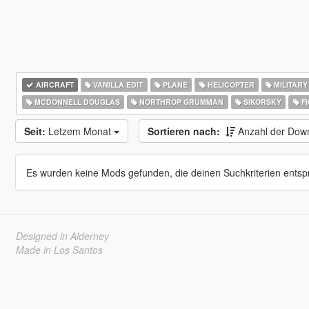
AIRCRAFT
VANILLA EDIT
PLANE
HELICOPTER
MILITARY
MCDONNELL DOUGLAS
NORTHROP GRUMMAN
SIKORSKY
FI
Seit:
Letzem Monat
Sortieren nach:
Anzahl der Dow
Es wurden keine Mods gefunden, die deinen Suchkriterien entsp
Designed in Alderney
Made in Los Santos