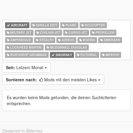
AIRCRAFT
VANILLA EDIT
PLANE
HELICOPTER
MILITARY JET
CIVILIAN JET
CARGO JET
PROPELLER
AMPHIBIOUS
STEALTH
AIRBUS
BOEING
EMBRAER
LOCKHEED MARTIN
MCDONNELL DOUGLAS
NORTHROP GRUMMAN
SIKORSKY
FICTIONAL
MENYOO
Seit:
Letzem Monat
Sortieren nach:
Mods mit den meisten Likes
Es wurden keine Mods gefunden, die deinen Suchkriterien
entsprechen.
Designed in Alderney