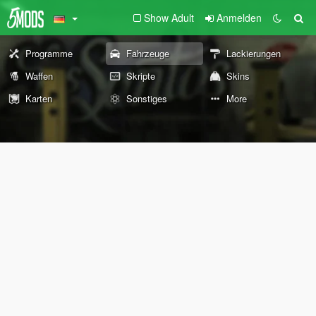
Show Adult
Anmelden
Programme
Fahrzeuge
Lackierungen
Waffen
Skripte
Skins
Karten
Sonstiges
More