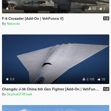
5.0
62
5
F-8 Crusader [Add-On | VehFuncs V]
1.0
By
Netoxota
5.0
2.105
32
Chengdu J-36 China 6th Gen Fighter [Add-On | VehFuncs V]
1.0
By
SkylineGTRFreak