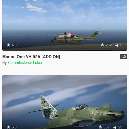
4.5
232
6
Marine One VH-92A [ADD ON]
1.0
By
Commissioner Luker
5.0
687
23