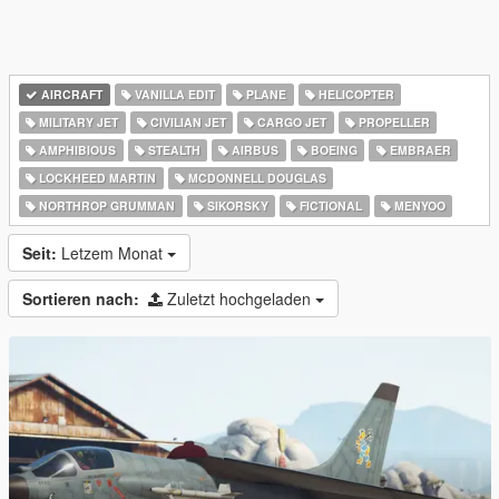
AIRCRAFT
VANILLA EDIT
PLANE
HELICOPTER
MILITARY JET
CIVILIAN JET
CARGO JET
PROPELLER
AMPHIBIOUS
STEALTH
AIRBUS
BOEING
EMBRAER
LOCKHEED MARTIN
MCDONNELL DOUGLAS
NORTHROP GRUMMAN
SIKORSKY
FICTIONAL
MENYOO
Seit:
Letzem Monat
Sortieren nach:
Zuletzt hochgeladen