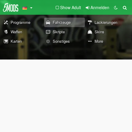
Show Adult
Anmelden
Programme
Fahrzeuge
Lackierungen
Waffen
Skripte
Skins
Karten
Sonstiges
More