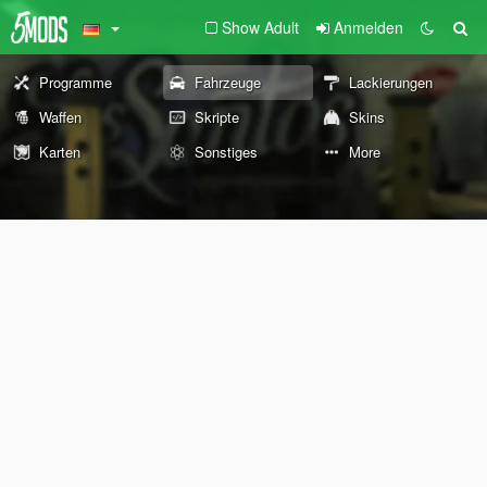
Show Adult
Anmelden
Programme
Fahrzeuge
Lackierungen
Waffen
Skripte
Skins
Karten
Sonstiges
More