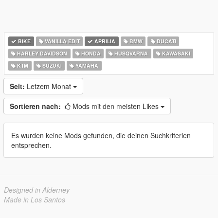
BIKE
VANILLA EDIT
APRILIA
BMW
DUCATI
HARLEY DAVIDSON
HONDA
HUSQVARNA
KAWASAKI
KTM
SUZUKI
YAMAHA
Seit:
Letzem Monat
Sortieren nach:
Mods mit den meisten Likes
Es wurden keine Mods gefunden, die deinen Suchkriterien
entsprechen.
Designed in Alderney
Made in Los Santos