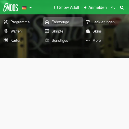
Show Adult
Anmelden
Programme
Fahrzeuge
Lackierungen
Waffen
Skripte
Skins
Karten
Sonstiges
More