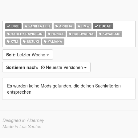
BIKE
VANILLA EDIT
APRILIA
BMW
DUCATI
HARLEY DAVIDSON
HONDA
HUSQVARNA
KAWASAKI
KTM
SUZUKI
YAMAHA
Seit:
Letzter Woche
Sortieren nach:
Neueste Versionen
Es wurden keine Mods gefunden, die deinen Suchkriterien
entsprechen.
Designed in Alderney
Made in Los Santos