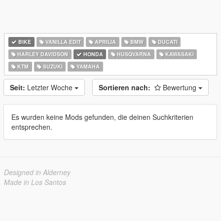
BIKE
VANILLA EDIT
APRILIA
BMW
DUCATI
HARLEY DAVIDSON
HONDA
HUSQVARNA
KAWASAKI
KTM
SUZUKI
YAMAHA
Seit:
Letzter Woche
Sortieren nach:
Bewertung
Es wurden keine Mods gefunden, die deinen Suchkriterien
entsprechen.
Designed in Alderney
Made in Los Santos