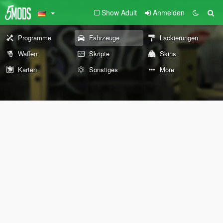
Show Adult
Anmelden
Programme
Fahrzeuge
Lackierungen
Waffen
Skripte
Skins
Karten
Sonstiges
More