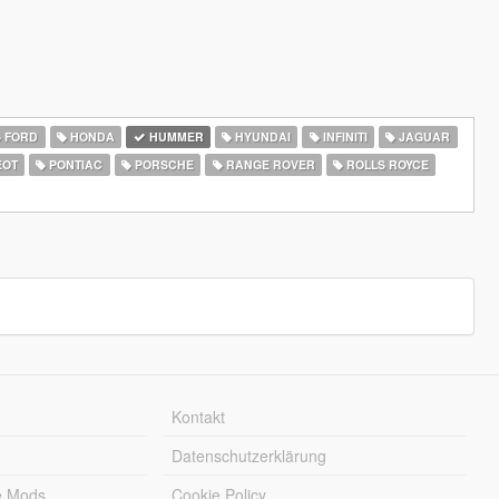
FORD
HONDA
HUMMER
HYUNDAI
INFINITI
JAGUAR
EOT
PONTIAC
PORSCHE
RANGE ROVER
ROLLS ROYCE
Kontakt
Datenschutzerklärung
e Mods
Cookie Policy