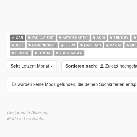
CAR
VANILLA EDIT
ASTON MARTIN
AUDI
BENTLEY
JEEP
LAMBORGHINI
LEXUS
MASERATI
MAZDA
MCL
SUBARU
TOYOTA
VOLKSWAGEN
Seit:
Letzem Monat
Sortieren nach:
Zuletzt hochge
Es wurden keine Mods gefunden, die deinen Suchkriterien entsp
Designed in Alderney
Made in Los Santos