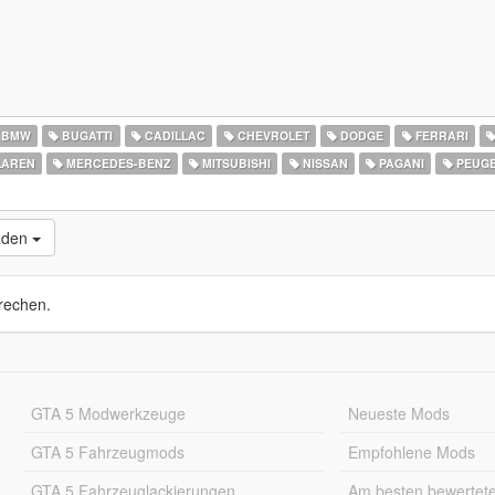
BMW
BUGATTI
CADILLAC
CHEVROLET
DODGE
FERRARI
AREN
MERCEDES-BENZ
MITSUBISHI
NISSAN
PAGANI
PEUG
laden
rechen.
GTA 5 Modwerkzeuge
Neueste Mods
GTA 5 Fahrzeugmods
Empfohlene Mods
GTA 5 Fahrzeuglackierungen
Am besten bewertet