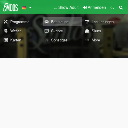
Show Adult
Anmelden
Programme
Fahrzeuge
Lackierungen
Waffen
Skripte
Skins
Karten
Sonstiges
More