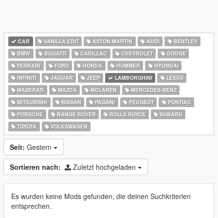
CAR
VANILLA EDIT
ASTON MARTIN
AUDI
BENTLEY
BMW
BUGATTI
CADILLAC
CHEVROLET
DODGE
FERRARI
FORD
HONDA
HUMMER
HYUNDAI
INFINITI
JAGUAR
JEEP
LAMBORGHINI
LEXUS
MASERATI
MAZDA
MCLAREN
MERCEDES-BENZ
MITSUBISHI
NISSAN
PAGANI
PEUGEOT
PONTIAC
PORSCHE
RANGE ROVER
ROLLS ROYCE
SUBARU
TOYOTA
VOLKSWAGEN
Seit:
Gestern
Sortieren nach:
Zuletzt hochgeladen
Es wurden keine Mods gefunden, die deinen Suchkriterien
entsprechen.